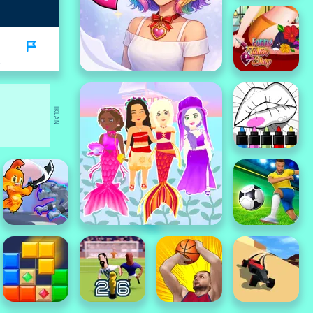
IKLAN