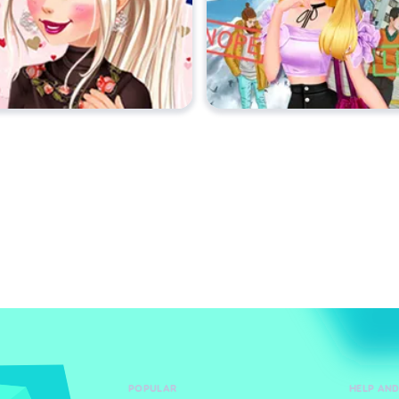
POPULAR
HELP AN