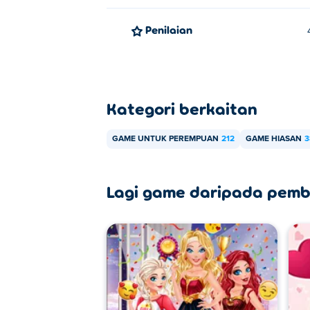
Penilaian
Kategori berkaitan
GAME UNTUK PEREMPUAN
212
GAME HIASAN
3
Lagi game daripada pemb