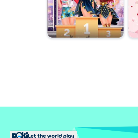
Let the world play