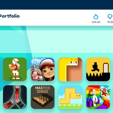
Portfolio
334.2K
79.1K