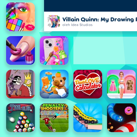
Villain Quinn: My Drawing 
oleh Idea Studios