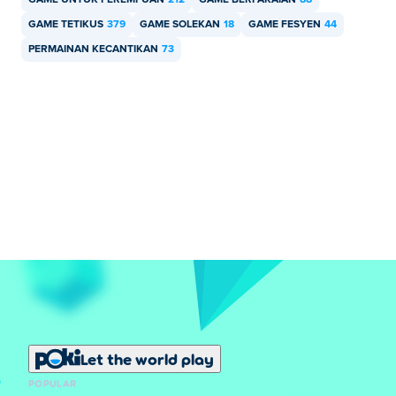
GAME UNTUK PEREMPUAN
212
GAME BERPAKAIAN
88
GAME TETIKUS
379
GAME SOLEKAN
18
GAME FESYEN
44
PERMAINAN KECANTIKAN
73
Let the world play
POPULAR