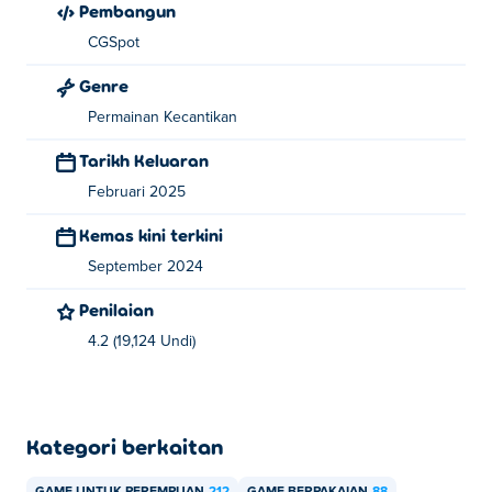
Pembangun
Siapa yang mencipta Fashion Odyssey
CGSpot
Country2country?
Genre
Fashion Odyssey Country2country dicipta oleh CGSpot.
Permainan Kecantikan
Ini adalah perlawanan pertama mereka di Poki!
Tarikh Keluaran
Bagaimanakah saya boleh bermain Fashion
Februari 2025
Odyssey Country2country secara percuma?
Kemas kini terkini
Anda boleh bermain Fashion Odyssey Country2country
September 2024
secara percuma di Poki.
Penilaian
Bolehkah saya bermain Fashion Odyssey
Country2country pada peranti mudah alih dan
4.2 (19,124 Undi)
desktop?
Fashion Odyssey Country2country boleh dimainkan pada
Kategori berkaitan
komputer dan peranti mudah alih anda seperti telefon
dan tablet.