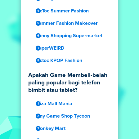
TicToc Summer Fashion
Summer Fashion Makeover
Funny Shopping Supermarket
SuperWEIRD
Tictoc KPOP Fashion
Apakah Game Membeli-belah
paling popular bagi telefon
bimbit atau tablet?
Eliza Mall Mania
Tiny Game Shop Tycoon
Monkey Mart