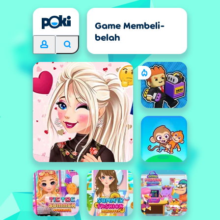
Game Membeli-
belah