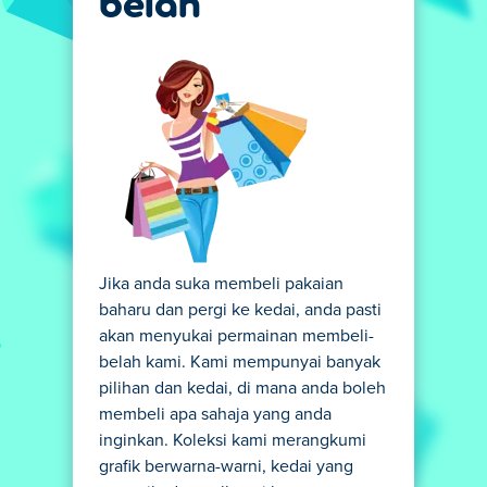
belah
Jika anda suka membeli pakaian
baharu dan pergi ke kedai, anda pasti
akan menyukai permainan membeli-
belah kami. Kami mempunyai banyak
pilihan dan kedai, di mana anda boleh
membeli apa sahaja yang anda
inginkan. Koleksi kami merangkumi
grafik berwarna-warni, kedai yang