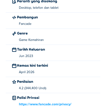
Peranti yang disokong
atau klik dan seret dengan tetikus untuk
Desktop, telefon dan tablet
bergerak!
Pembangun
Siapa yang mencipta Gobble?
Fancade
Gobble dicipta oleh Fancade. Mainkan permainan
Genre
mereka yang lain Poki:
Drive Mad
,
Stacktris
,
Monster
Game Kemahiran
Tracks
,
Recoil
dan
Speed King
!
Tarikh Keluaran
Bagaimanakah saya boleh bermain Gobble
Jun 2023
secara percuma?
Kemas kini terkini
Anda boleh bermain Gobble secara percuma di Poki.
April 2026
Bolehkah saya bermain Gobble pada peranti
Penilaian
mudah alih dan desktop?
4.2 (344,400 Undi)
Gobble boleh dimainkan pada komputer dan peranti
Polisi Privasi
mudah alih anda seperti telefon dan tablet.
https://www.fancade.com/privacy/