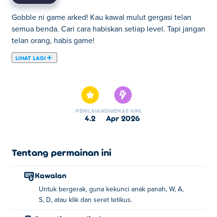
Gobble ni game arked! Kau kawal mulut gergasi telan
semua benda. Cari cara habiskan setiap level. Tapi jangan
telan orang, habis game!
LIHAT LAGI
Gobble ialah permainan arked di mana anda bermain
sebagai mulut di tanah dan matlamat anda adalah untuk
makan segala-galanya kecuali orang! Bergerak di sekitar
tanah dan makan semua yang kelihatan dari kaktus dan
PENILAIAN
DIKEMAS KINI
batu ke pokok dan kotak! Setiap teka-teki berkaitan
4.2
Apr 2026
dengan yang sebelumnya tetapi sentiasa ada helah dan
masalah baru untuk diselesaikan! Setiap bahagian baharu
membawa cabaran yang lebih menarik jadi lihat sejauh
Tentang permainan ini
mana anda boleh pergi dan jangan lupa, jangan makan
orang!
Kawalan
Untuk bergerak, guna kekunci anak panah, W, A,
Bagaimana untuk bermain Gobble?
S, D, atau klik dan seret tetikus.
Pergerakan: Gunakan kekunci anak panah, WASD