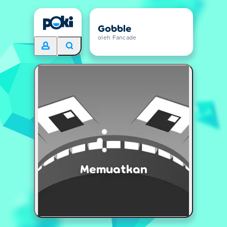
Gobble
oleh Fancade
Memuatkan