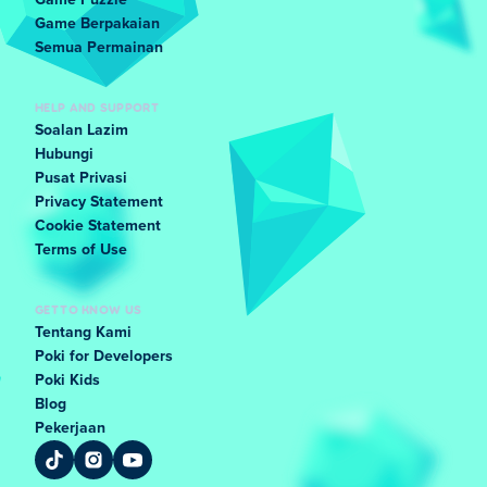
Game Puzzle
Game Berpakaian
Semua Permainan
HELP AND SUPPORT
Soalan Lazim
Hubungi
Pusat Privasi
Privacy Statement
Cookie Statement
Terms of Use
GET TO KNOW US
Tentang Kami
Poki for Developers
Poki Kids
Blog
Pekerjaan