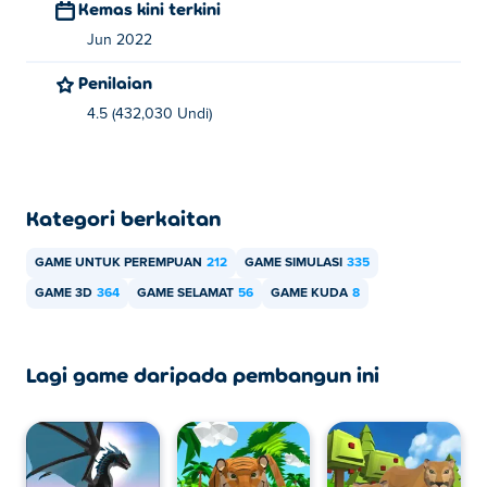
Kemas kini terkini
Jun 2022
Penilaian
4.5 (432,030 Undi)
Kategori berkaitan
GAME UNTUK PEREMPUAN
212
GAME SIMULASI
335
GAME 3D
364
GAME SELAMAT
56
GAME KUDA
8
Lagi game daripada pembangun ini