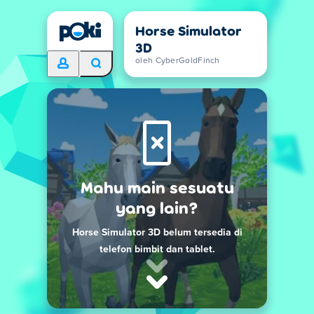
Horse Simulator
3D
oleh CyberGoldFinch
Mahu main sesuatu
yang lain?
Horse Simulator 3D belum tersedia di
telefon bimbit dan tablet.