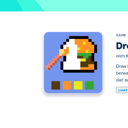
GAME
Dr
oleh
Draw 
berwa
dari a
LIHAT
Di sini anda boleh bermain Draw Pixel Art.