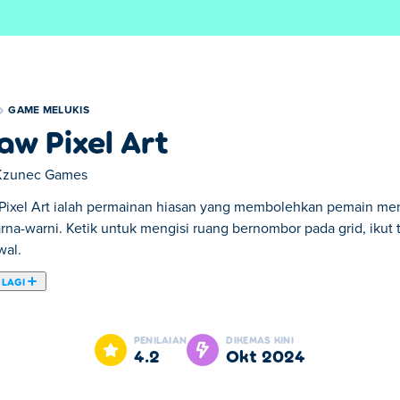
GAME MELUKIS
aw Pixel Art
Kzunec Games
Pixel Art ialah permainan hiasan yang membolehkan pemain me
rna-warni. Ketik untuk mengisi ruang bernombor pada grid, ikut 
wal.
 LAGI
 Draw Pixel Art adalah salah satu daripada Game Melukis pilihan 
PENILAIAN
DIKEMAS KINI
4.2
Okt 2024