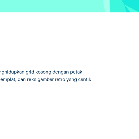
nghidupkan grid kosong dengan petak
templat, dan reka gambar retro yang cantik
kami.