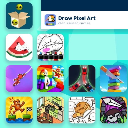
Draw Pixel Art
oleh Kzunec Games