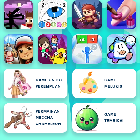
GAME UNTUK
GAME
PEREMPUAN
MELUKIS
PERMAINAN
GAME
MECCHA
TEMBIKAI
CHAMELEON