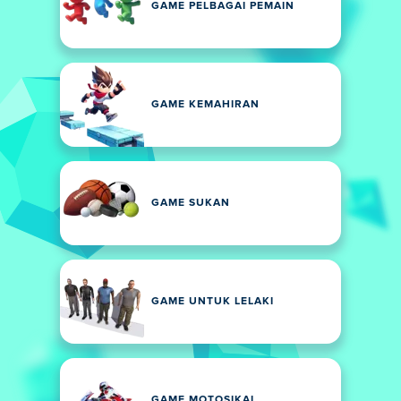
GAME PELBAGAI PEMAIN
GAME KEMAHIRAN
GAME SUKAN
GAME UNTUK LELAKI
GAME MOTOSIKAL