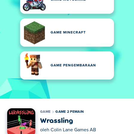
GAME MINECRAFT
GAME PENGEMBARAAN
GAME
GAME 2 PEMAIN
Wrassling
oleh
Colin Lane Games AB