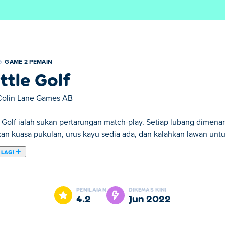
GAME 2 PEMAIN
ttle Golf
Colin Lane Games AB
e Golf ialah sukan pertarungan match-play. Setiap lubang dimen
kan kuasa pukulan, urus kayu sedia ada, dan kalahkan lawan un
 LAGI
ttle Golf adalah salah satu daripada Game 2 Pemain pilihan kami.
PENILAIAN
DIKEMAS KINI
4.2
Jun 2022