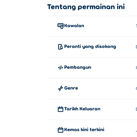
Tentang permainan ini
Kawalan
Peranti yang disokong
Pembangun
Genre
Tarikh Keluaran
Kemas kini terkini