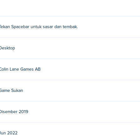
Tekan Spacebar untuk sasar dan tembak.
Desktop
Colin Lane Games AB
Game Sukan
Disember 2019
Jun 2022