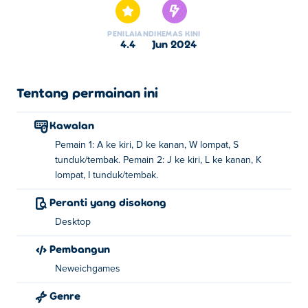
pilihan kami.
PENILAIAN
DIKEMAS KINI
4.4
Jun 2024
Tentang permainan ini
Kawalan
Pemain 1: A ke kiri, D ke kanan, W lompat, S
tunduk/tembak. Pemain 2: J ke kiri, L ke kanan, K
lompat, I tunduk/tembak.
Peranti yang disokong
Desktop
Pembangun
Neweichgames
Genre