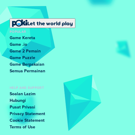
Let the world play
POPULAR
Game Kereta
Game .io
Game 2 Pemain
Game Puzzle
Game Berpakaian
Semua Permainan
HELP AND SUPPORT
Soalan Lazim
Hubungi
Pusat Privasi
Privacy Statement
Cookie Statement
Terms of Use