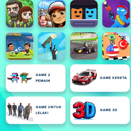
GAME 2
GAME KERETA
PEMAIN
GAME UNTUK
GAME 3D
LELAKI