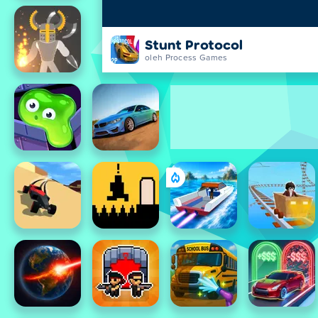
Stunt Protocol
oleh Process Games