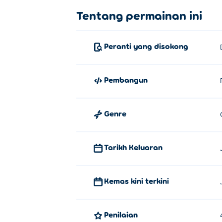
Tentang permainan ini
Bagaimana untuk bermain Stunt P
Pemain 1
Peranti yang disokong
Gerakkan: WASD
Rehat: V
Pembangun
Pembangkitan semula: R
Genre
Pemain 2
Bergerak: kekunci anak panah
Rehat: L
Tarikh Keluaran
Bertelur semula: P
Siapakah yang mencipta Stunt Pro
Kemas kini terkini
Stunt Protocol dicipta oleh Process Game
Bagaimanakah saya boleh bermain
Penilaian