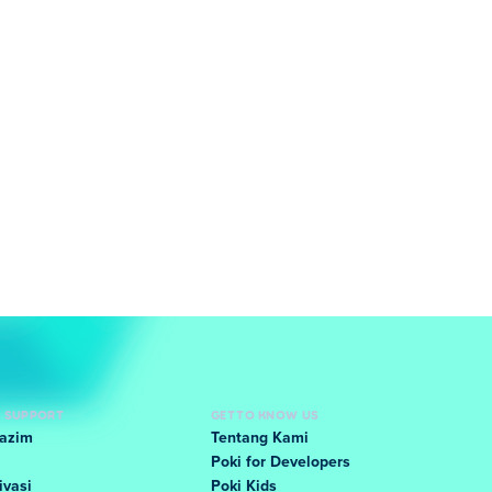
D SUPPORT
GET TO KNOW US
Lazim
Tentang Kami
Poki for Developers
ivasi
Poki Kids