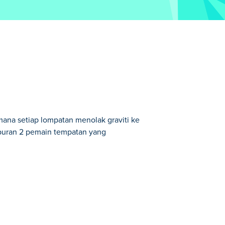
 mana setiap lompatan menolak graviti ke
puran 2 pemain tempatan yang
iti ke hadnya! Berlumba solo melawan
a setiap larian untuk mengembangkan
lakukan aksi udara yang gila dan kuasai
 dan buktikan anda boleh menakluki laluan