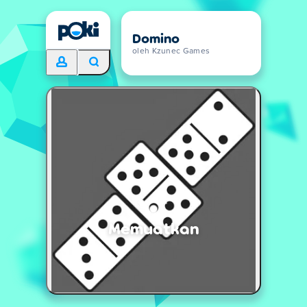
Domino
oleh Kzunec Games
Memuatkan