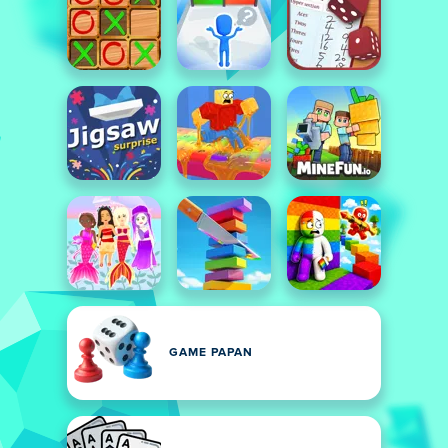
GAME PAPAN