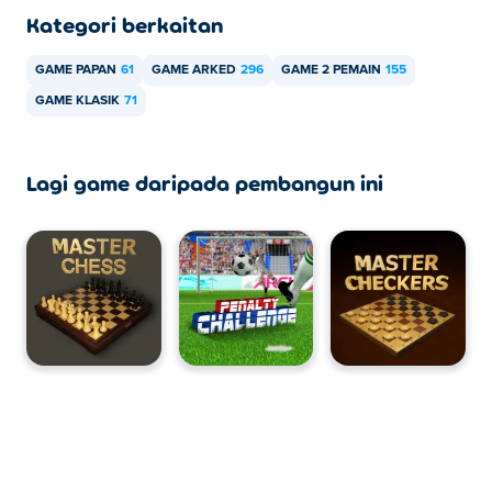
Kategori berkaitan
dan peranti mudah alih anda seperti telefon dan tablet.
Bolehkah saya bermain Backgammon Online
GAME PAPAN
61
GAME ARKED
296
GAME 2 PEMAIN
155
dengan rakan saya?
GAME KLASIK
71
Ya! Backgammon Online ialah permainan berbilang
pemain tunggal atau tempatan supaya anda boleh
Lagi game daripada pembangun ini
bermain dengan rakan anda pada komputer yang sama!