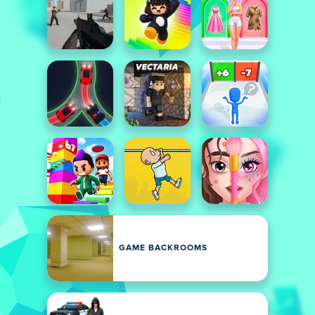
GAME BACKROOMS