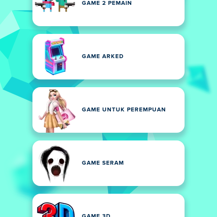
GAME 2 PEMAIN
GAME ARKED
GAME UNTUK PEREMPUAN
GAME SERAM
GAME 3D