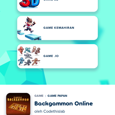
GAME KEMAHIRAN
GAME .IO
GAME
GAME PAPAN
Backgammon Online
oleh
Codethislab