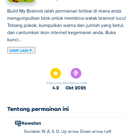
Build My Brainrot ialah permainan terbiar di mana anda
mengumpulkan blok untuk membina watak brainrot lucu!
Tebang pokok, kumpulkan warna dan jumlah yang betul,
dan cantumkan ikon internet kegemaran anda. Buka
kunci...
LIHAT LAGI
Build My Brainrot ialah permainan terbiar di mana anda
mengumpulkan blok untuk membina watak brainrot lucu!
Tebang pokok, kumpulkan warna dan jumlah yang betul,
dan cantumkan ikon internet kegemaran anda. Buka
PENILAIAN
DIKEMAS KINI
kunci watak baharu untuk memperoleh permata,
4.2
Okt 2025
kemudian gunakannya untuk meningkatkan kemahiran
membina dan membuat kerajinan dengan lebih pantas.
Bolehkah anda membina semuanya dan menguasai
Tentang permainan ini
kilang brainrot?
Kawalan
Bagaimana untuk bermain Build My Brainrot?
Gunakan W, A, S, D, Up arrow, Down arrow, Left