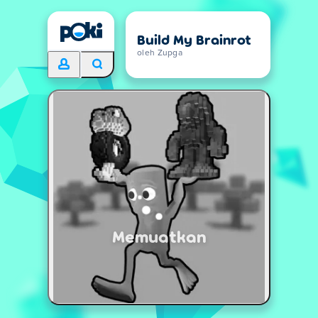
Build My Brainrot
oleh Zupga
Memuatkan