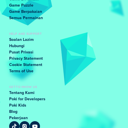
Game Puzzle
Game Berpakaian
Semua Permainan
HELP AND SUPPORT
Soalan Lazim
Hubungi
Pusat Privasi
Privacy Statement
Cookie Statement
Terms of Use
GET TO KNOW US
Tentang Kami
Poki for Developers
Poki Kids
Blog
Pekerjaan