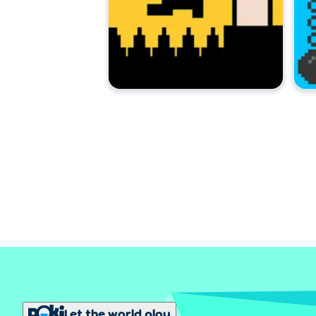
Let the world play