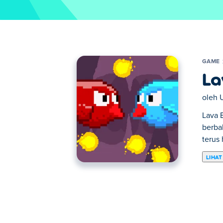
GAME
La
oleh
Lava 
berba
terus 
LIHAT
Di sini anda boleh bermain Lava Bird. Lav