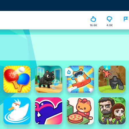
16.6K
4.0K