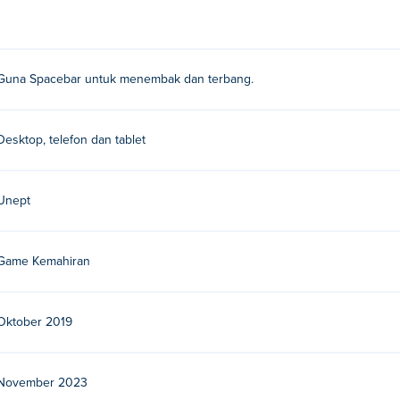
Guna Spacebar untuk menembak dan terbang.
Desktop, telefon dan tablet
Unept
Game Kemahiran
Oktober 2019
November 2023