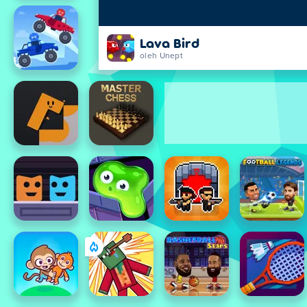
Lava Bird
oleh Unept