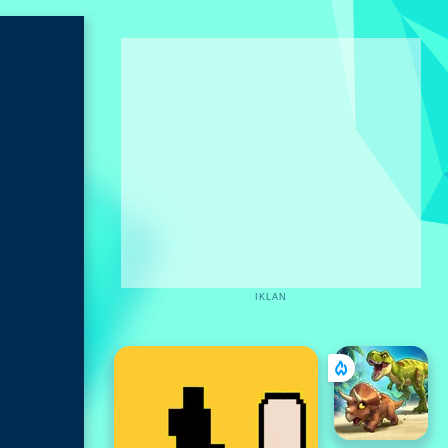
IKLAN