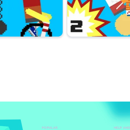
POPULAR
HELP AN