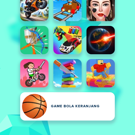
GAME BOLA KERANJANG