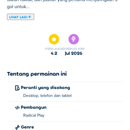
gol untuk...
LIHAT LAGI
Soccer 5 ialah permainan sukan di mana anda mengawal
kedua-dua belah padang dan menentukan bagaimana
perlawanan berlangsung. Pilih pasukan anda, hadapi
lawan rawak, dan jadilah yang pertama menjaringkan 3
PENILAIAN
DIKEMAS KINI
gol untuk menang. Bermain secara solo dan kendalikan
4.2
Jul 2026
kedua-dua pasukan, atau serahkan kawalan kepada rakan
dan berlawan secara bersemuka untuk hak bermegah
yang sebenar. Ajak rakan dan lihat siapa sebenarnya bos
Tentang permainan ini
padang!
Peranti yang disokong
Bagaimana untuk bermain Bola Sepak 5?
Desktop, telefon dan tablet
Klik dan tahan untuk membidik, lepaskan untuk
Pembangun
menembak.
Radical Play
Siapakah yang mencipta Soccer 5?
Genre