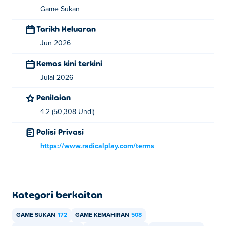
Game Sukan
Soccer 5 dicipta oleh Radical Play. Mainkan permainan
mereka yang lain di Poki:
Sky Mad
,
Need for Madness
,
Tarikh Keluaran
Soccer Skills World Cup
,
Soccer Skills Euro Cup
,
Soccer
Jun 2026
Skills 2 World Cup
dan
Soccer Skills Champions League
!
Kemas kini terkini
Bagaimanakah saya boleh bermain Soccer 5
Julai 2026
secara percuma?
Penilaian
Anda boleh bermain Soccer 5 secara percuma di Poki.
4.2 (50,308 Undi)
Bolehkah saya bermain Soccer 5 pada peranti
Polisi Privasi
mudah alih dan desktop?
https://www.radicalplay.com/terms
Soccer 5 boleh dimainkan di komputer dan peranti
mudah alih anda seperti telefon dan tablet.
Kategori berkaitan
GAME SUKAN
172
GAME KEMAHIRAN
508