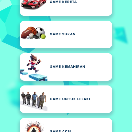
GAME KERETA
GAME SUKAN
GAME KEMAHIRAN
GAME UNTUK LELAKI
GAME AKSI