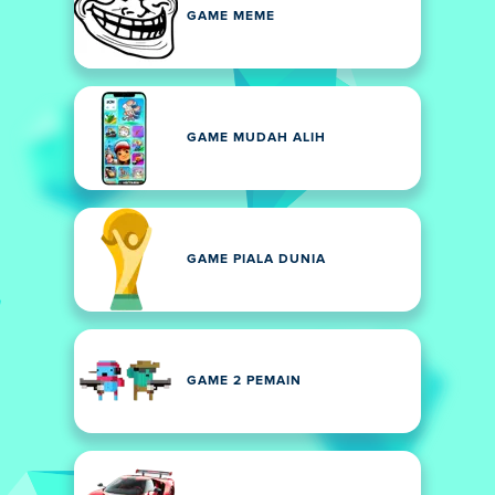
GAME MEME
GAME MUDAH ALIH
GAME PIALA DUNIA
GAME 2 PEMAIN