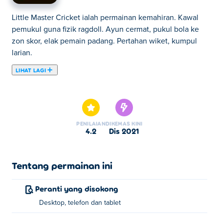
Little Master Cricket ialah permainan kemahiran. Kawal
pemukul guna fizik ragdoll. Ayun cermat, pukul bola ke
zon skor, elak pemain padang. Pertahan wiket, kumpul
larian.
LIHAT LAGI
Di sini anda boleh bermain Little Master Cricket. Little
Master Cricket adalah salah satu daripada Game Flash
pilihan kami.
PENILAIAN
DIKEMAS KINI
4.2
Dis 2021
Tentang permainan ini
Peranti yang disokong
Desktop, telefon dan tablet