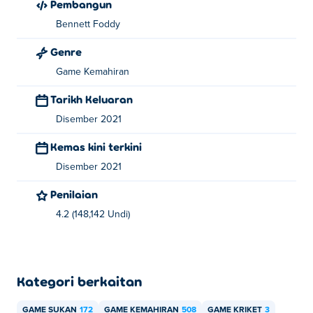
Pembangun
Bennett Foddy
Genre
Game Kemahiran
Tarikh Keluaran
Disember 2021
Kemas kini terkini
Disember 2021
Penilaian
4.2 (148,142 Undi)
Kategori berkaitan
GAME SUKAN
172
GAME KEMAHIRAN
508
GAME KRIKET
3