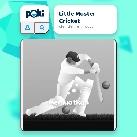
Little Master
Cricket
oleh Bennett Foddy
Memuatkan