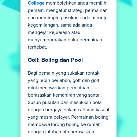
College
membolehkan anda memilih
pemain, mengatur strategi permainan
dan memimpin pasukan anda menuju
kegemilangan, sama ada anda
mengejar kejuaraan atau
menyempurnakan buku permainan
terhebat.
Golf, Boling dan Pool
Bagi pemain yang sukakan rentak
yang lebih perlahan, golf dan golf
mini menawarkan permainan
berasaskan kemahiran yang santai.
Susun pukulan dan masukkan bola
dengan bergaya dalam cabaran kasual
yang mesra pelayar. Permainan boling
membawa lorong boling ke rumah
dengan jatuhan pin berasaskan