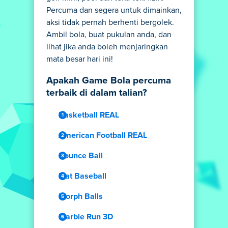
Percuma dan segera untuk dimainkan,
aksi tidak pernah berhenti bergolek.
Ambil bola, buat pukulan anda, dan
lihat jika anda boleh menjaringkan
mata besar hari ini!
Apakah Game Bola percuma
terbaik di dalam talian?
Basketball REAL
American Football REAL
Bounce Ball
Flat Baseball
Morph Balls
Marble Run 3D