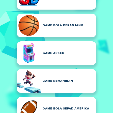
GAME BOLA KERANJANG
GAME ARKED
GAME KEMAHIRAN
GAME BOLA SEPAK AMERIKA