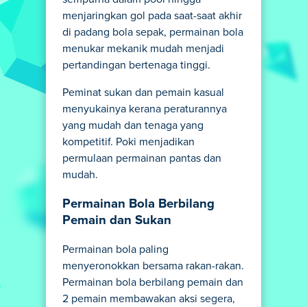
menjaringkan gol pada saat-saat akhir
di padang bola sepak, permainan bola
menukar mekanik mudah menjadi
pertandingan bertenaga tinggi.
Peminat sukan dan pemain kasual
menyukainya kerana peraturannya
yang mudah dan tenaga yang
kompetitif. Poki menjadikan
permulaan permainan pantas dan
mudah.
Permainan Bola Berbilang
Pemain dan Sukan
Permainan bola paling
menyeronokkan bersama rakan-rakan.
Permainan bola berbilang pemain dan
2 pemain membawakan aksi segera,