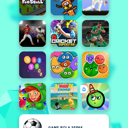
GAME BOLA SEPAK