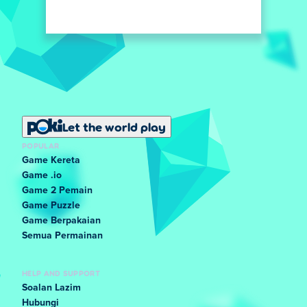
Let the world play
POPULAR
Game Kereta
Game .io
Game 2 Pemain
Game Puzzle
Game Berpakaian
Semua Permainan
HELP AND SUPPORT
Soalan Lazim
Hubungi