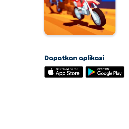
Dapatkan aplikasi