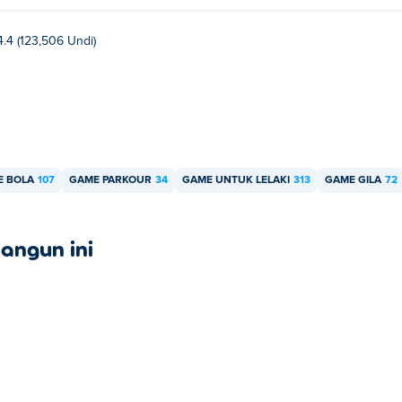
4.4 (123,506 Undi)
E BOLA
107
GAME PARKOUR
34
GAME UNTUK LELAKI
313
GAME GILA
72
angun ini