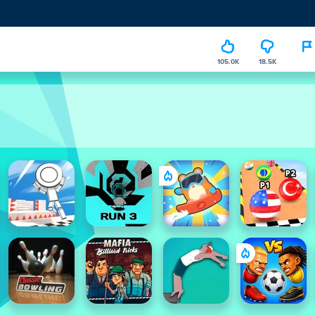
105.0K
18.5K