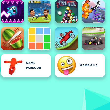
GAME
GAME GILA
PARKOUR