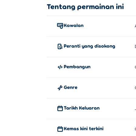
Tentang permainan ini
Kawalan
Peranti yang disokong
Pembangun
Genre
Tarikh Keluaran
Kemas kini terkini