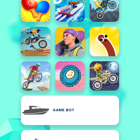
GAME BOT