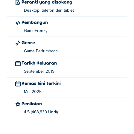
Peranti yang disokong
Desktop, telefon dan tablet
Pembangun
GameFrenzy
Genre
Game Perlumbaan
Tarikh Keluaran
September 2019
Kemas kini terkini
Mei 2025
Penilaian
4.5 (463,839 Undi)