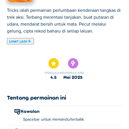
Tricks ialah permainan perlumbaan kenderaan tangkas di
trek aksi. Terbang merentasi tanjakan, buat putaran di
udara, mendarat bersih untuk mata. Pecut melalui
gelung, cipta rekod baharu di setiap laluan.
LIHAT LAGI
Di sini anda boleh bermain Tricks. Tricks adalah salah
satu daripada Game Perlumbaan pilihan kami.
PENILAIAN
DIKEMAS KINI
4.5
Mei 2025
Tentang permainan ini
Kawalan
Spacebar untuk memandu/terbalik.