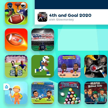
4th and Goal 2020
oleh Glowmonkey