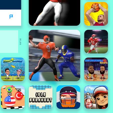
IKLAN