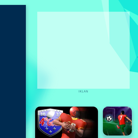
IKLAN