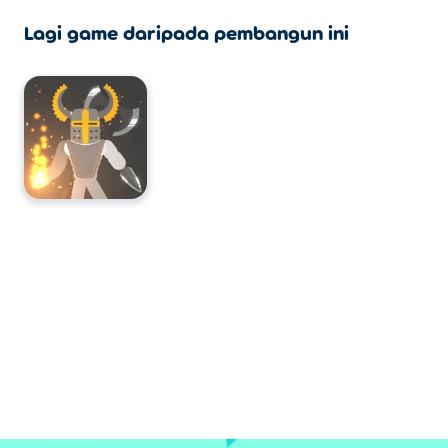
Lagi game daripada pembangun ini