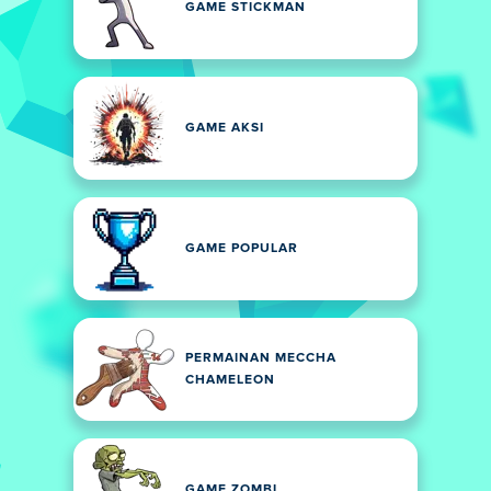
GAME STICKMAN
GAME AKSI
GAME POPULAR
PERMAINAN MECCHA
CHAMELEON
GAME ZOMBI