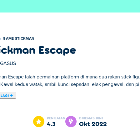
GAME STICKMAN
ickman Escape
EGASUS
an Escape ialah permainan platform di mana dua rakan stick figure
. Kawal kedua watak, ambil kunci sepadan, elak pengawal, dan pin
 LAGI
pe. Stickman Escape adalah salah satu daripada Game Stickman p
PENILAIAN
DIKEMAS KINI
4.3
Okt 2022