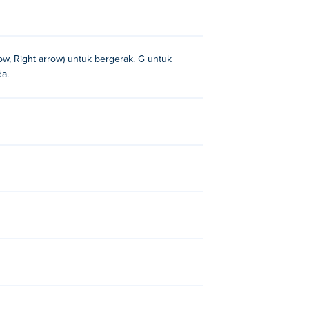
ow, Right arrow) untuk bergerak. G untuk
da.