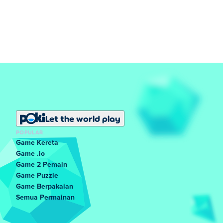
Let the world play
POPULAR
Game Kereta
Game .io
Game 2 Pemain
Game Puzzle
Game Berpakaian
Semua Permainan