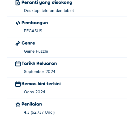
menjarah - Pin tarik?
Peranti yang disokong
Desktop, telefon dan tablet
Leret ke kanan untuk mengeluarkan pin
Pembangun
Siapa yang mencipta How to loot - Pin pull?
PEGASUS
Cara menjarah - Pin pull dicipta oleh PEGASUS. Mainkan
Genre
permainan mereka yang lain Poki:
Cat Gunner: Super
Game Puzzle
Zombie Shoot
,
Shark.io
,
Stickman Dragon Fight
,
Stickman Go
dan
Stickman Escape
!
Tarikh Keluaran
September 2024
Bagaimana saya boleh bermain How to loot -
Pin pull secara percuma?
Kemas kini terkini
Ogos 2024
Anda boleh bermain Cara Menjarah - Tarik semat secara
percuma di Poki.
Penilaian
Bolehkah saya bermain Bagaimana untuk
4.3 (52,737 Undi)
menjarah - Pin pull pada peranti mudah alih
dan desktop?