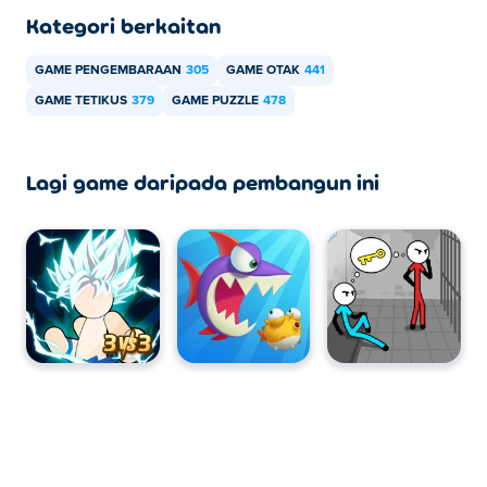
Kategori berkaitan
Cara menjarah - Tarik pin boleh dimainkan pada
komputer dan peranti mudah alih anda seperti telefon
GAME PENGEMBARAAN
305
GAME OTAK
441
dan tablet.
GAME TETIKUS
379
GAME PUZZLE
478
Lagi game daripada pembangun ini