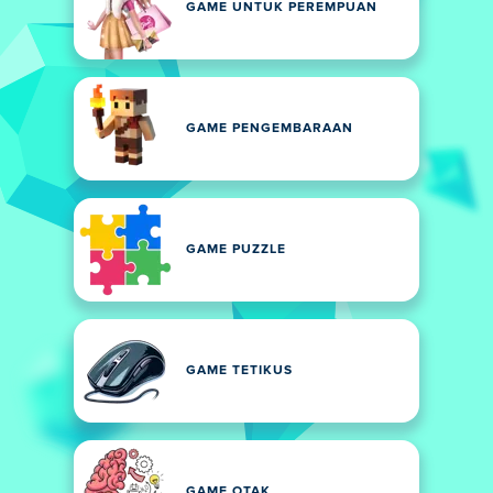
GAME UNTUK PEREMPUAN
GAME PENGEMBARAAN
GAME PUZZLE
GAME TETIKUS
GAME OTAK