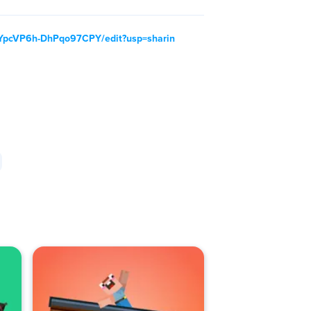
LYpcVP6h-DhPqo97CPY/edit?usp=sharin