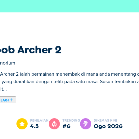
ob Archer 2
norium
Archer 2 ialah permainan menembak di mana anda menentang du
 yang diarahkan dengan teliti pada satu masa. Susun tembakan a
t...
 LAGI
di mana anda menentang dunia yang dipenuhi zombi, satu anak
bahaya persekitaran seperti dinamit untuk membunuh berantai, d
PENILAIAN
TRENDING
DIKEMAS KINI
an anak panah yang lebih sedikit daripada musuh dalam beberap
4.5
#6
Ogo 2026
tembakan. Bolehkah anda memanah melalui semuanya?