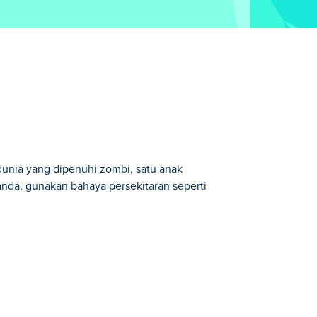
nia yang dipenuhi zombi, satu anak
nda, gunakan bahaya persekitaran seperti
 panah yang diarahkan dengan teliti pada
an fikirkan cara paling bijak untuk
a tahap, setiap tembakan perlu dikira —