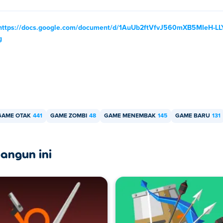
https://docs.google.com/document/d/1AuUb2ftVfvJ560mXB5MIeH-L
g
GAME OTAK
441
GAME ZOMBI
48
GAME MENEMBAK
145
GAME BARU
131
angun ini