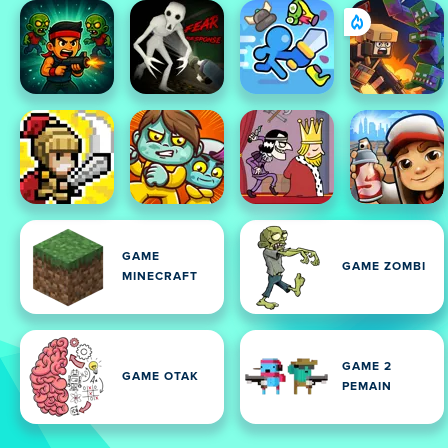
GAME
GAME ZOMBI
MINECRAFT
GAME 2
GAME OTAK
PEMAIN