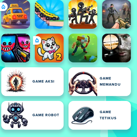
GAME
GAME AKSI
MEMANDU
GAME
GAME ROBOT
TETIKUS