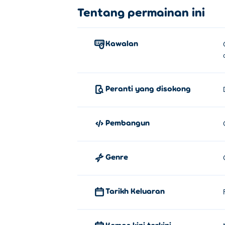
Tentang permainan ini
Bagaimana untuk bermain DeadRis
Bergerak: WASD atau kekunci an
Kawalan
Tembak: klik kiri
Siapakah yang mencipta DeadRise
Peranti yang disokong
DeadRise.io dicipta oleh Gamebole Studio
Master
!
Pembangun
Bagaimanakah saya boleh bermain
Anda boleh bermain DeadRise.io secara p
Genre
Bolehkah saya bermain DeadRise.i
Tarikh Keluaran
DeadRise.io boleh dimainkan pada kompute
Kemas kini terkini