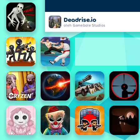
Deadrise.io
oleh Gamebole Studios