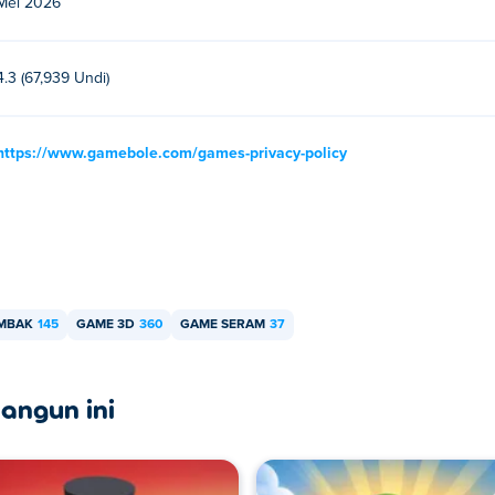
Mei 2026
4.3 (67,939 Undi)
https://www.gamebole.com/games-privacy-policy
MBAK
145
GAME 3D
360
GAME SERAM
37
angun ini