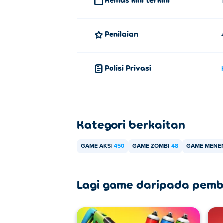
Penilaian
Polisi Privasi
Kategori berkaitan
GAME AKSI
450
GAME ZOMBI
48
GAME MENE
Lagi game daripada pemb