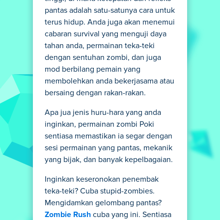
pantas adalah satu-satunya cara untuk
terus hidup. Anda juga akan menemui
cabaran survival yang menguji daya
tahan anda, permainan teka-teki
dengan sentuhan zombi, dan juga
mod berbilang pemain yang
membolehkan anda bekerjasama atau
bersaing dengan rakan-rakan.
Apa jua jenis huru-hara yang anda
inginkan, permainan zombi Poki
sentiasa memastikan ia segar dengan
sesi permainan yang pantas, mekanik
yang bijak, dan banyak kepelbagaian.
Inginkan keseronokan penembak
teka-teki? Cuba stupid-zombies.
Mengidamkan gelombang pantas?
Zombie Rush
cuba yang ini. Sentiasa