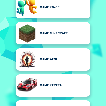
GAME KO-OP
GAME MINECRAFT
GAME AKSI
GAME KERETA