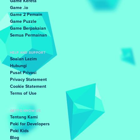
Game Kereta
Game .io
Game 2 Pemain
Game Puzzle
Game Berpakaian
Semua Permainan
HELP AND SUPPORT
Soalan Lazim
Hubungi
Pusat Privasi
Privacy Statement
Cookie Statement
Terms of Use
GET TO KNOW US
Tentang Kami
Poki for Developers
Poki Kids
Blog