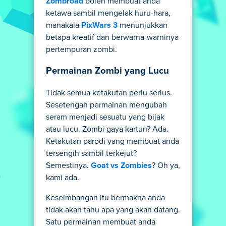
Zombroad
boleh membuat anda
ketawa sambil mengelak huru-hara,
manakala
PixWars 3
menunjukkan
betapa kreatif dan berwarna-warninya
pertempuran zombi.
Permainan Zombi yang Lucu
Tidak semua ketakutan perlu serius.
Sesetengah permainan mengubah
seram menjadi sesuatu yang bijak
atau lucu. Zombi gaya kartun? Ada.
Ketakutan parodi yang membuat anda
tersengih sambil terkejut?
Semestinya.
Goat vs Zombies
? Oh ya,
kami ada.
Keseimbangan itu bermakna anda
tidak akan tahu apa yang akan datang.
Satu permainan membuat anda