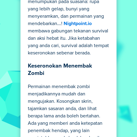
menumpukan pada suasana: rupa
yang lebih gelap, bunyi yang
menyeramkan, dan permainan yang
mendebarkan…!
Nightpoint.io
membawa gabungan tekanan survival
dan aksi hebat itu. Jika ketabahan
yang anda cari, survival adalah tempat
keseronokan sebenar berada.
Keseronokan Menembak
Zombi
Permainan menembak zombi
menjadikannya mudah dan
mengujakan. Kosongkan skrin,
tajamkan sasaran anda, dan lihat
berapa lama anda boleh bertahan.
Ada yang memberi anda ketepatan
penembak hendap, yang lain