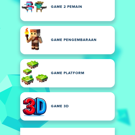
GAME 2 PEMAIN
GAME PENGEMBARAAN
GAME PLATFORM
GAME 3D