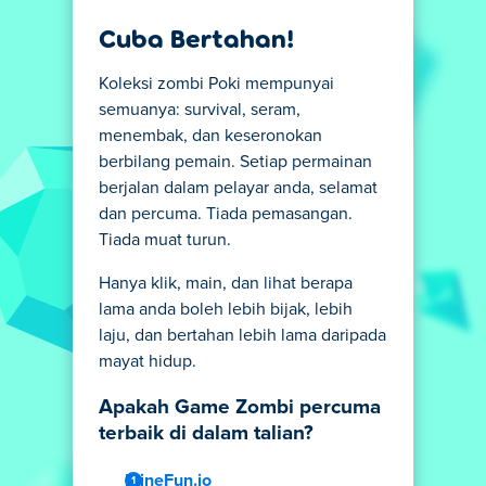
Cuba Bertahan!
Koleksi zombi Poki mempunyai
semuanya: survival, seram,
menembak, dan keseronokan
berbilang pemain. Setiap permainan
berjalan dalam pelayar anda, selamat
dan percuma. Tiada pemasangan.
Tiada muat turun.
Hanya klik, main, dan lihat berapa
lama anda boleh lebih bijak, lebih
laju, dan bertahan lebih lama daripada
mayat hidup.
Apakah Game Zombi percuma
terbaik di dalam talian?
MineFun.io