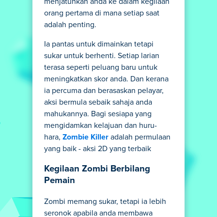
menjatuhkan anda ke dalam kegilaan
orang pertama di mana setiap saat
adalah penting.
Ia pantas untuk dimainkan tetapi
sukar untuk berhenti. Setiap larian
terasa seperti peluang baru untuk
meningkatkan skor anda. Dan kerana
ia percuma dan berasaskan pelayar,
aksi bermula sebaik sahaja anda
mahukannya. Bagi sesiapa yang
mengidamkan kelajuan dan huru-
hara,
Zombie Killer
adalah permulaan
yang baik - aksi 2D yang terbaik
Kegilaan Zombi Berbilang
Pemain
Zombi memang sukar, tetapi ia lebih
seronok apabila anda membawa