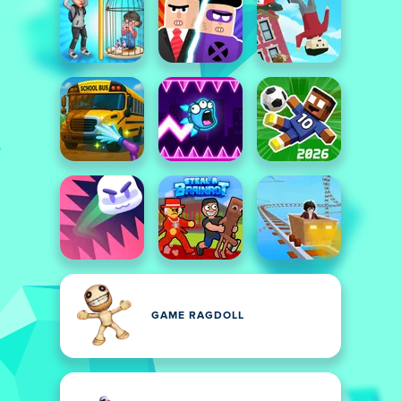
GAME RAGDOLL