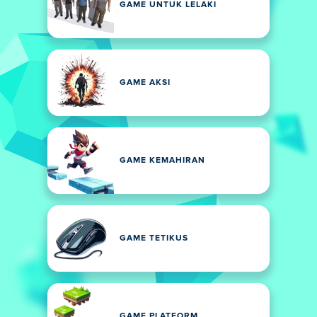
GAME UNTUK LELAKI
GAME AKSI
GAME KEMAHIRAN
GAME TETIKUS
GAME PLATFORM