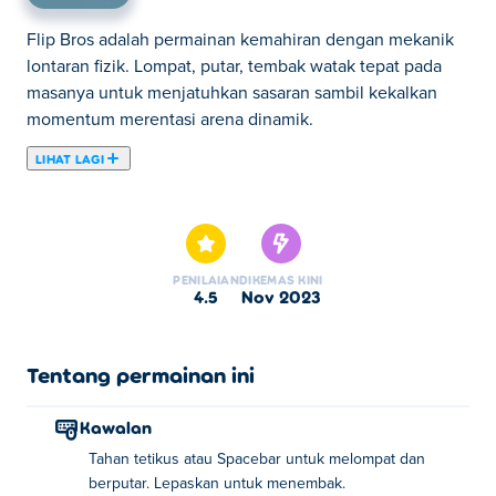
Flip Bros adalah permainan kemahiran dengan mekanik
lontaran fizik. Lompat, putar, tembak watak tepat pada
masanya untuk menjatuhkan sasaran sambil kekalkan
momentum merentasi arena dinamik.
LIHAT LAGI
Di sini anda boleh bermain Flip Bros. Flip Bros adalah
salah satu daripada pilihan kami.
PENILAIAN
DIKEMAS KINI
4.5
Nov 2023
Tentang permainan ini
Kawalan
Tahan tetikus atau Spacebar untuk melompat dan
berputar. Lepaskan untuk menembak.