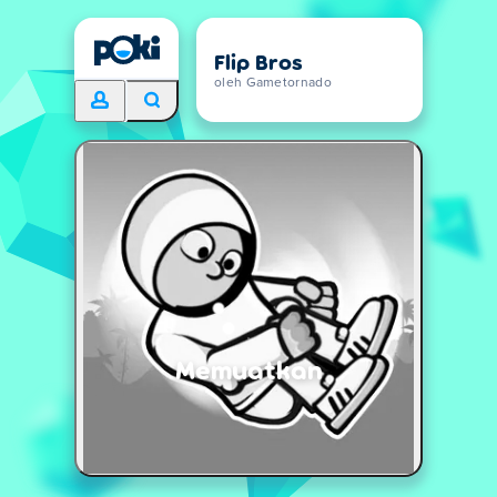
Flip Bros
oleh Gametornado
Memuatkan