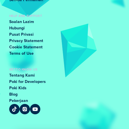
Semua Permainan
HELP AND SUPPORT
Soalan Lazim
Hubungi
Pusat Privasi
Privacy Statement
Cookie Statement
Terms of Use
GET TO KNOW US
Tentang Kami
Poki for Developers
Poki Kids
Blog
Pekerjaan