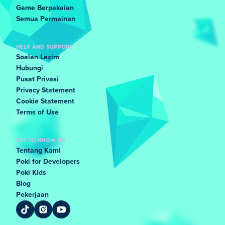
Game Berpakaian
Semua Permainan
HELP AND SUPPORT
Soalan Lazim
Hubungi
Pusat Privasi
Privacy Statement
Cookie Statement
Terms of Use
GET TO KNOW US
Tentang Kami
Poki for Developers
Poki Kids
Blog
Pekerjaan