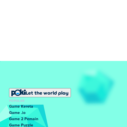
Let the world play
POPULAR
Game Kereta
Game .io
Game 2 Pemain
Game Puzzle