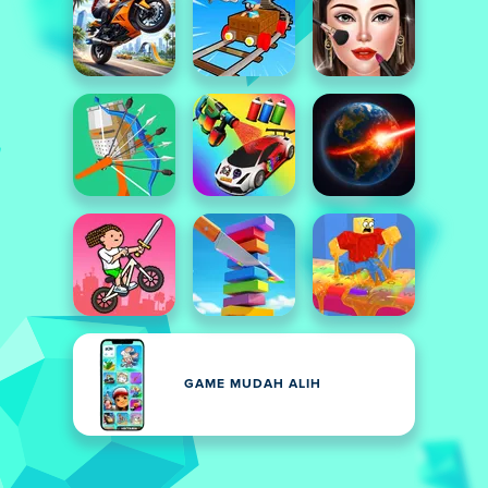
GAME MUDAH ALIH