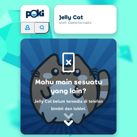
Jelly Cat
oleh Gametornado
Mahu main sesuatu
yang lain?
Jelly Cat belum tersedia di telefon
bimbit dan tablet.