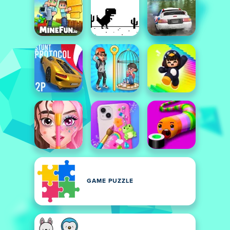
GAME PUZZLE