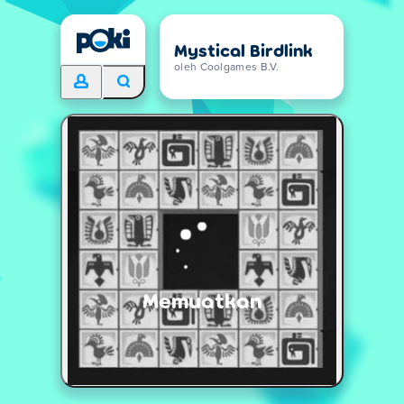
Mystical Birdlink
oleh Coolgames B.V.
Memuatkan