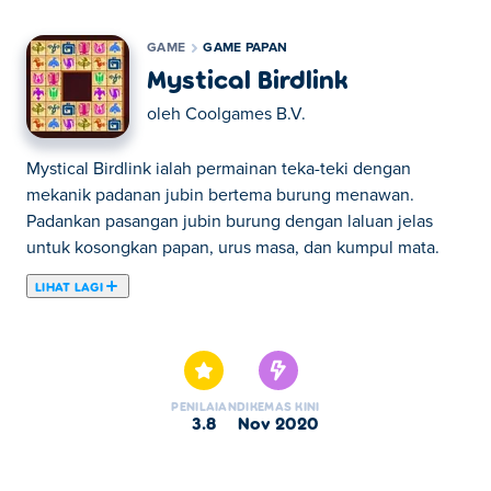
GAME
GAME PAPAN
Mystical Birdlink
oleh
Coolgames B.V.
Mystical Birdlink ialah permainan teka-teki dengan
mekanik padanan jubin bertema burung menawan.
Padankan pasangan jubin burung dengan laluan jelas
untuk kosongkan papan, urus masa, dan kumpul mata.
LIHAT LAGI
Di sini anda boleh bermain Mystical Birdlink. Mystical
Birdlink adalah salah satu daripada Game Papan pilihan
kami.
PENILAIAN
DIKEMAS KINI
3.8
Nov 2020