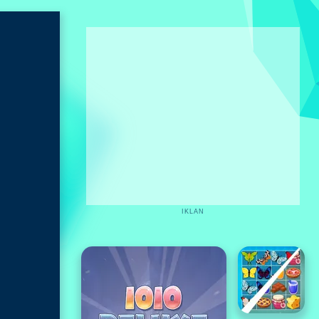
IKLAN