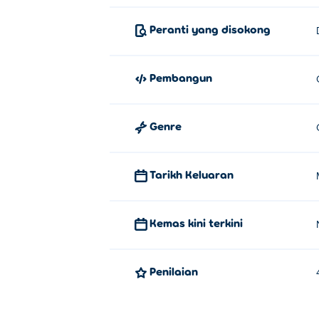
Peranti yang disokong
Pembangun
Genre
Tarikh Keluaran
Kemas kini terkini
Penilaian