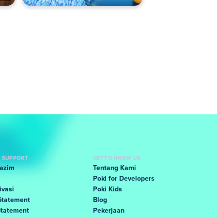
D SUPPORT
GET TO KNOW US
Lazim
Tentang Kami
Poki for Developers
ivasi
Poki Kids
Statement
Blog
Statement
Pekerjaan