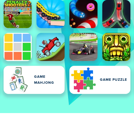
GAME
GAME PUZZLE
MAHJONG