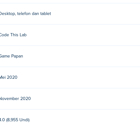
Desktop, telefon dan tablet
Code This Lab
Game Papan
Mei 2020
November 2020
4.0 (8,955 Undi)