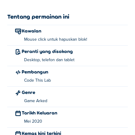
Tentang permainan ini
Kawalan
Mouse click untuk hapuskan blok!
Peranti yang disokong
Desktop, telefon dan tablet
Pembangun
Code This Lab
Genre
Game Arked
Tarikh Keluaran
Mei 2020
Kemas kini terkini