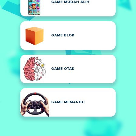
GAME MUDAH ALIH
GAME BLOK
GAME OTAK
GAME MEMANDU