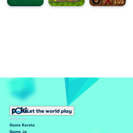
Let the world play
POPULAR
Game Kereta
Game .io