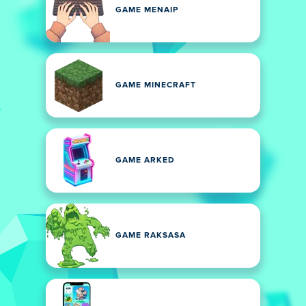
GAME MENAIP
GAME MINECRAFT
GAME ARKED
GAME RAKSASA