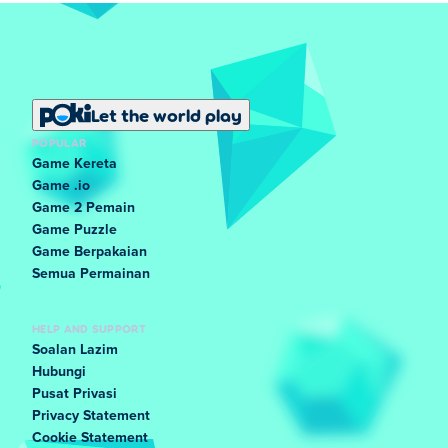
Let the world play
POPULAR
Game Kereta
Game .io
Game 2 Pemain
Game Puzzle
Game Berpakaian
Semua Permainan
HELP AND SUPPORT
Soalan Lazim
Hubungi
Pusat Privasi
Privacy Statement
Cookie Statement