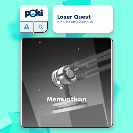
Laser Quest
oleh InfinityGames.io
Memuatkan