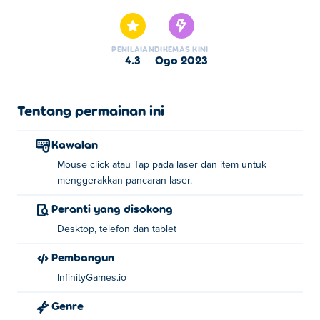
adalah salah satu daripada Game Puzzle pilihan kami.
PENILAIAN
DIKEMAS KINI
4.3
Ogo 2023
Tentang permainan ini
Kawalan
Mouse click atau Tap pada laser dan item untuk
menggerakkan pancaran laser.
Peranti yang disokong
Desktop, telefon dan tablet
Pembangun
InfinityGames.io
Genre