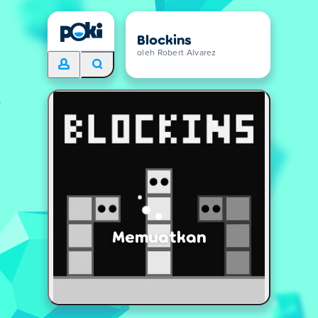
Blockins
oleh Robert Alvarez
Memuatkan