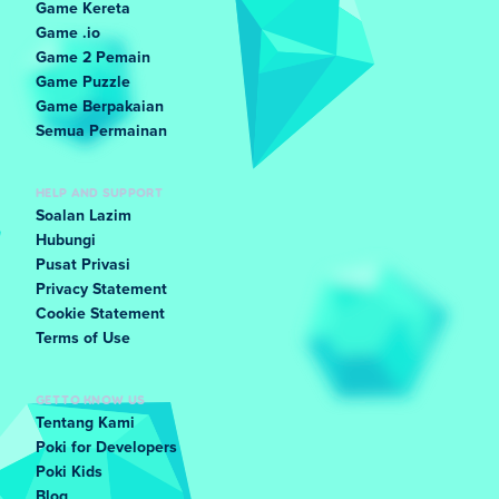
Game Kereta
Game .io
Game 2 Pemain
Game Puzzle
Game Berpakaian
Semua Permainan
HELP AND SUPPORT
Soalan Lazim
Hubungi
Pusat Privasi
Privacy Statement
Cookie Statement
Terms of Use
GET TO KNOW US
Tentang Kami
Poki for Developers
Poki Kids
Blog