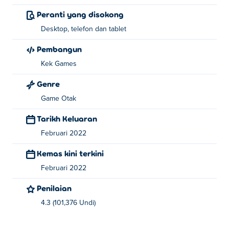
Peranti yang disokong
Desktop, telefon dan tablet
Pembangun
Kek Games
Genre
Game Otak
Tarikh Keluaran
Februari 2022
Kemas kini terkini
Februari 2022
Penilaian
4.3 (101,376 Undi)