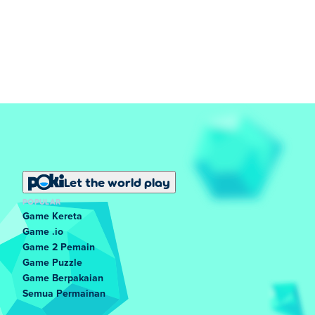
Let the world play
POPULAR
Game Kereta
Game .io
Game 2 Pemain
Game Puzzle
Game Berpakaian
Semua Permainan