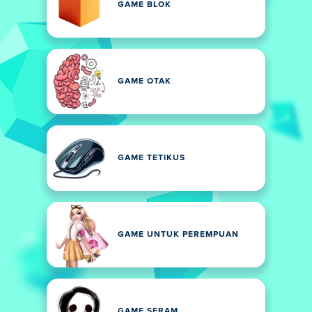
GAME BLOK
GAME OTAK
GAME TETIKUS
GAME UNTUK PEREMPUAN
GAME SERAM