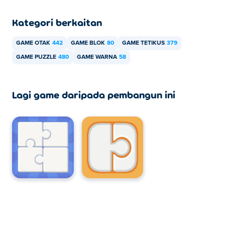
Kategori berkaitan
GAME OTAK
442
GAME BLOK
80
GAME TETIKUS
379
GAME PUZZLE
480
GAME WARNA
58
Lagi game daripada pembangun ini