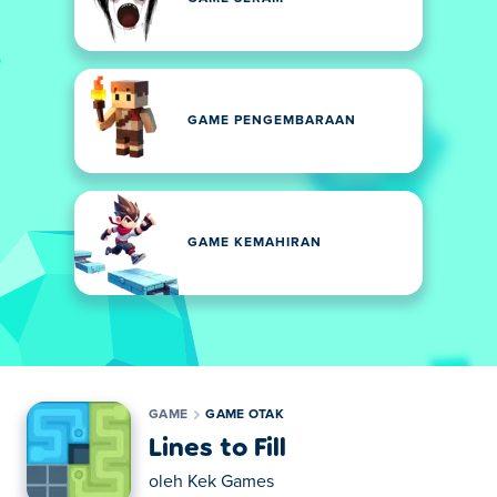
GAME PENGEMBARAAN
GAME KEMAHIRAN
GAME
GAME OTAK
Lines to Fill
oleh
Kek Games