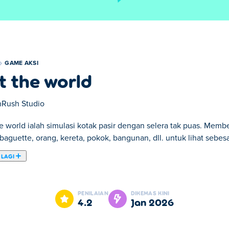
GAME AKSI
t the world
Rush Studio
he world ialah simulasi kotak pasir dengan selera tak puas. Me
 baguette, orang, kereta, pokok, bangunan, dll. untuk lihat sebe
 LAGI
Eat the world adalah salah satu daripada Game Aksi pilihan kami.
PENILAIAN
DIKEMAS KINI
4.2
Jan 2026