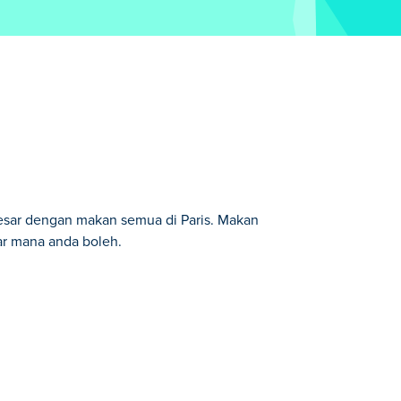
mbesar dengan makan semua di Paris. Makan
sar mana anda boleh.