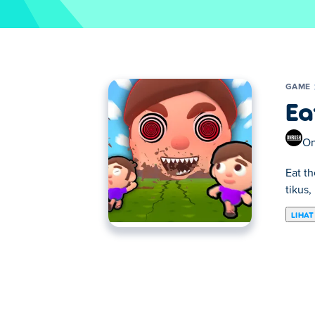
GAME
Ea
On
Eat t
tikus,
LIHAT
Di sini anda boleh bermain Eat the world. 