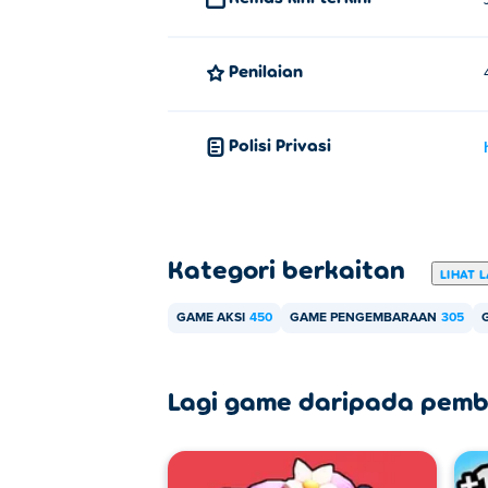
Penilaian
Polisi Privasi
Kategori berkaitan
LIHAT L
GAME AKSI
450
GAME PENGEMBARAAN
305
Lagi game daripada pemb