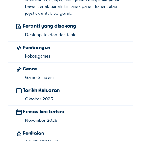
bawah, anak panah kiri, anak panah kanan, atau
Gunakan WASD, kekunci anak panah atau kayu bedik
joystick untuk bergerak.
untuk bergerak.
Peranti yang disokong
Siapa yang mencipta Dwerg
Desktop, telefon dan tablet
Dwerg dicipta oleh kokos.games. Mainkan permainan
Pembangun
mereka yang lain Poki:
Joyrider
dan
Supernova
!
kokos.games
Bagaimanakah saya boleh bermain Dwerg
Genre
secara percuma?
Game Simulasi
Anda boleh bermain Dwerg secara percuma di Poki.
Tarikh Keluaran
Bolehkah saya bermain Dwerg pada peranti
Oktober 2025
mudah alih dan desktop?
Kemas kini terkini
Dwerg boleh dimainkan pada komputer dan peranti
November 2025
mudah alih anda seperti telefon dan tablet.
Penilaian