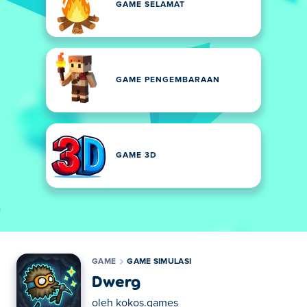
GAME SELAMAT
GAME PENGEMBARAAN
GAME 3D
GAME
GAME SIMULASI
Dwerg
oleh
kokos.games