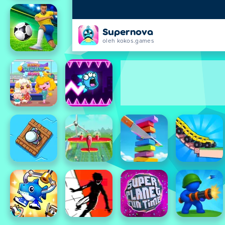
Supernova
oleh kokos.games