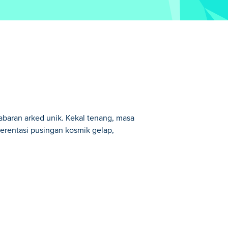
baran arked unik. Kekal tenang, masa
erentasi pusingan kosmik gelap,
i.