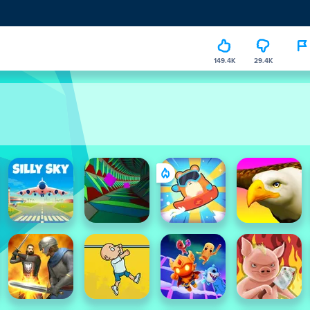
149.4K
29.4K