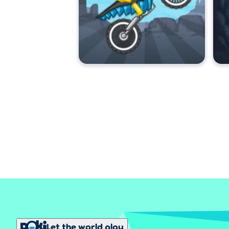
Let the world play