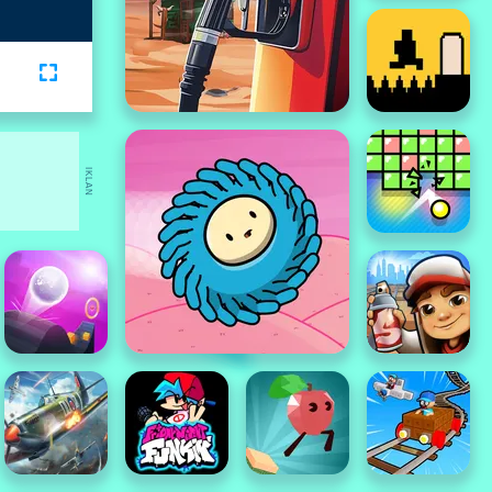
IKLAN