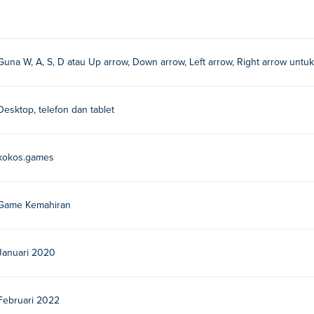
Guna W, A, S, D atau Up arrow, Down arrow, Left arrow, Right arrow untu
Desktop, telefon dan tablet
kokos.games
Game Kemahiran
Januari 2020
Februari 2022