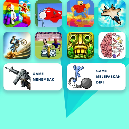
GAME
GAME
MELEPASKAN
MENEMBAK
DIRI