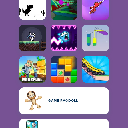
GAME RAGDOLL