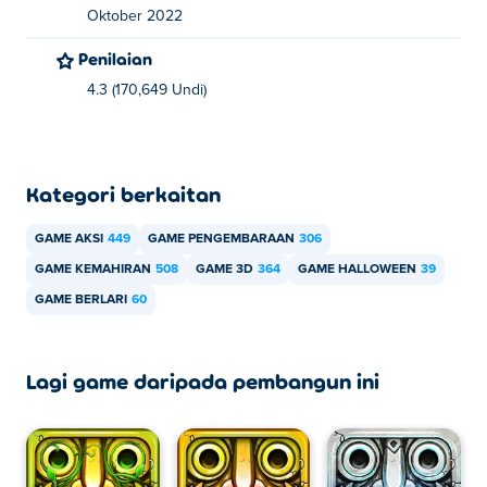
Oktober 2022
Penilaian
4.3 (170,649 Undi)
Kategori berkaitan
GAME AKSI
449
GAME PENGEMBARAAN
306
GAME KEMAHIRAN
508
GAME 3D
364
GAME HALLOWEEN
39
GAME BERLARI
60
Lagi game daripada pembangun ini