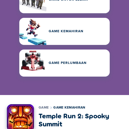
GAME KEMAHIRAN
GAME PERLUMBAAN
GAME
GAME KEMAHIRAN
Temple Run 2: Spooky
Summit