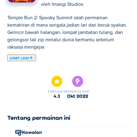
oleh
Imangi Studios
Temple Run 2: Spooky Summit ialah permainan
kemahiran di mana serigala jadian lari dari beruk syaitan.
Gelincir bawah halangan, lompat jambatan tulang, dan
gelongsor tali zip melalui dunia berhantu sebelum
raksasa mengejar.
LIHAT LAGI
Di sini anda boleh bermain Temple Run 2: Spooky
Summit. Temple Run 2: Spooky Summit adalah salah satu
daripada Game Kemahiran pilihan kami.
PENILAIAN
DIKEMAS KINI
4.3
Okt 2022
Tentang permainan ini
Kawalan