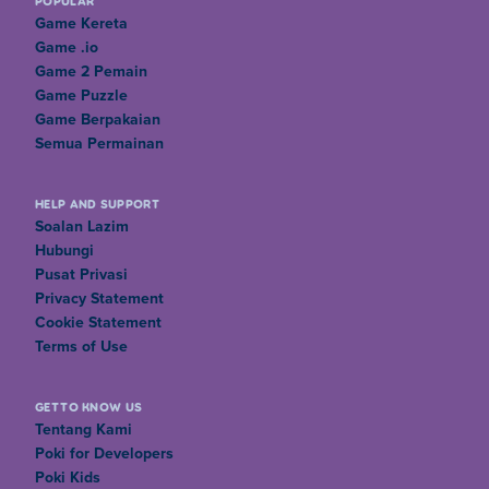
POPULAR
Game Kereta
Game .io
Game 2 Pemain
Game Puzzle
Game Berpakaian
Semua Permainan
HELP AND SUPPORT
Soalan Lazim
Hubungi
Pusat Privasi
Privacy Statement
Cookie Statement
Terms of Use
GET TO KNOW US
Tentang Kami
Poki for Developers
Poki Kids