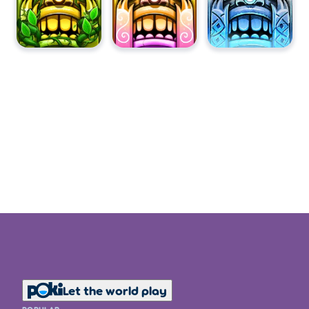
Let the world play