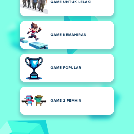
GAME UNTUK LELAKI
GAME KEMAHIRAN
GAME POPULAR
GAME 2 PEMAIN