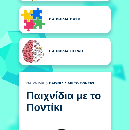
ΠΑΙΧΝΊΔΙΑ ΠΑΖΛ
ΠΑΙΧΝΊΔΙΑ ΣΚΈΨΗΣ
ΠΑΙΧΝΊΔΙΑ
ΠΑΙΧΝΊΔΙΑ ΜΕ ΤΟ ΠΟΝΤΊΚΙ
Παιχνίδια με το
Ποντίκι