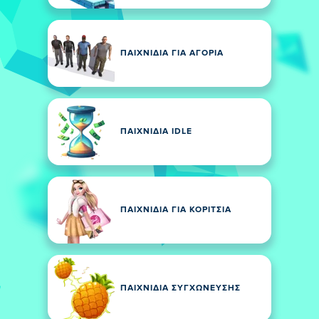
ΠΑΙΧΝΊΔΙΑ ΓΙΑ ΑΓΌΡΙΑ
ΠΑΙΧΝΊΔΙΑ IDLE
ΠΑΙΧΝΊΔΙΑ ΓΙΑ ΚΟΡΊΤΣΙΑ
ΠΑΙΧΝΊΔΙΑ ΣΥΓΧΏΝΕΥΣΗΣ