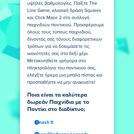
υψηλές βαθμολογίες. Παίξτε The
Line Game, κλασική δράση Squares
και Click Maze 2 στη συλλογή
παιχνιδιών ποντικιού. Προσφέρουμε
όλους τους τύπους παιχνιδιού,
δίνοντάς σας τόνους διαφορετικών
τρόπων για να δοκιμάσετε τις
ικανότητές σας στο δεξί χέρι.
Μετακινηθείτε γρήγορα στο
πληκτρολόγιο του ποντικιού σας,
ελέγξτε ήρεμα μια μπάλα πίστας και
προσπαθήστε να μην ανακινείτε!
Ποια είναι τα καλύτερα
δωρεάν Παιχνίδια με το
Ποντίκι στο διαδίκτυο;
Smash It