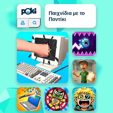
Παιχνίδια με το
Ποντίκι