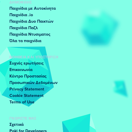
ΔΗΜΟΦΙΛΉΣ
Παιχνίδια με Αυτοκίνητα
Παιχνίδια .io
Παιχνίδια Δυο Παικτών
Παιχνίδια Παζλ
Παιχνίδια Ντυσιματος
Όλα τα παιχνίδια
ΒΟΉΘΕΙΑ ΚΑΙ ΥΠΟΣΤΉΡΙΞΗ
Συχνές ερωτήσεις
Επικοινωνία
Κέντρο Προστασίας
Προσωπικών Δεδομένων
Privacy Statement
Cookie Statement
Terms of Use
ΓΝΩΡΊΣΤΕ ΜΑΣ
Σχετικά
Poki for Developers