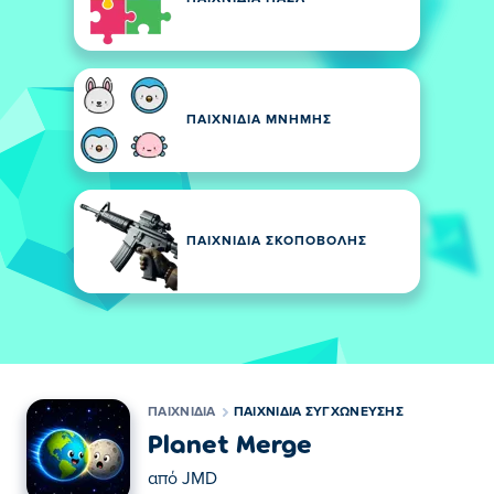
ΠΑΙΧΝΊΔΙΑ ΜΝΉΜΗΣ
ΠΑΙΧΝΊΔΙΑ ΣΚΟΠΟΒΟΛΉΣ
ΠΑΙΧΝΊΔΙΑ
ΠΑΙΧΝΊΔΙΑ ΣΥΓΧΏΝΕΥΣΗΣ
Planet Merge
από
JMD