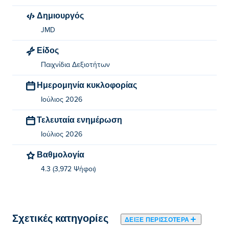
το ηλιακό σας σύστημα;
Δημιουργός
Πώς να παίξετε το Planet Merge;
JMD
Κάντε κλικ και κρατήστε πατημένο για να στοχεύσετε,
Είδος
αφήστε το για να πυροβολήσετε.
Παιχνίδια Δεξιοτήτων
Ποιος δημιούργησε το Planet Merge;
Ημερομηνία κυκλοφορίας
Ιούλιος 2026
Το Planet Merge δημιουργήθηκε από την JMD. Αυτό
είναι το πρώτο τους παιχνίδι στο Poki!
Τελευταία ενημέρωση
Ιούλιος 2026
Πώς μπορώ να παίξω το Planet Merge
δωρεάν;
Βαθμολογία
4.3 (3,972 Ψήφοι)
Μπορείτε να παίξετε το Planet Merge δωρεάν στο Poki.
Μπορώ να παίξω το Planet Merge σε κινητές
συσκευές και υπολογιστή;
Σχετικές κατηγορίες
ΔΕΊΞΕ ΠΕΡΙΣΣΌΤΕΡΑ
Το Planet Merge μπορεί να παιχτεί στον υπολογιστή σας