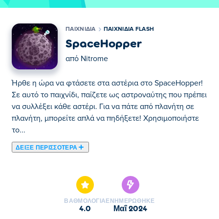
ΠΑΙΧΝΊΔΙΑ
ΠΑΙΧΝΊΔΙΑ FLASH
SpaceHopper
από
Nitrome
Ήρθε η ώρα να φτάσετε στα αστέρια στο SpaceHopper!
Σε αυτό το παιχνίδι, παίζετε ως αστροναύτης που πρέπει
να συλλέξει κάθε αστέρι. Για να πάτε από πλανήτη σε
πλανήτη, μπορείτε απλά να πηδήξετε! Χρησιμοποιήστε
το...
ΔΕΊΞΕ ΠΕΡΙΣΣΌΤΕΡΑ
Ήρθε η ώρα να φτάσετε στα αστέρια στο SpaceHopper!
Σε αυτό το παιχνίδι, παίζετε ως αστροναύτης που πρέπει
να συλλέξει κάθε αστέρι. Για να πάτε από πλανήτη σε
πλανήτη, μπορείτε απλά να πηδήξετε! Χρησιμοποιήστε
ΒΑΘΜΟΛΟΓΊΑ
ΕΝΗΜΕΡΏΘΗΚΕ
το βαρυτικό πεδίο των πλανητών για να πηδήξετε
4.0
Μαΐ 2024
περαιτέρω, αλλά προσέξτε τους εξωγήινους! Αυτό το