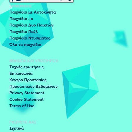
ΔΗΜΟΦΙΛΉΣ
Παιχνίδια με Αυτοκίνητα
Παιχνίδια .io
Παιχνίδια Δυο Παικτών
Παιχνίδια Παζλ
Παιχνίδια Ντυσιματος
Όλα τα παιχνίδια
ΒΟΉΘΕΙΑ ΚΑΙ ΥΠΟΣΤΉΡΙΞΗ
Συχνές ερωτήσεις
Επικοινωνία
Κέντρο Προστασίας
Προσωπικών Δεδομένων
Privacy Statement
Cookie Statement
Terms of Use
ΓΝΩΡΊΣΤΕ ΜΑΣ
Σχετικά