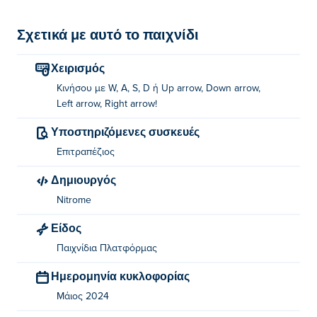
κλασικό παιχνίδι Flash είναι τώρα ξανά σε HTML 5, ώστε
να μπορείτε να το παίξετε όποτε θέλετε! Μπορείτε να
Σχετικά με αυτό το παιχνίδι
πάρετε όλα τα αστέρια;
Χειρισμός
Πώς να παίξετε Temple Glider;
Κινήσου με W, A, S, D ή Up arrow, Down arrow,
Left arrow, Right arrow!
Χρησιμοποιήστε το WASD ή τα πλήκτρα βέλους
για να μετακινηθείτε!
Υποστηριζόμενες συσκευές
Επιτραπέζιος
Ποιος δημιούργησε το SpaceHopper;
Δημιουργός
Το SpaceHopper δημιουργήθηκε από τη Nitrome. Παίξτε
Nitrome
τα άλλα παιχνίδια τους Poki (ποκι): swindler,
Canopy
και
Temple Glider
Είδος
Πώς μπορώ να παίξω το SpaceHopper
Παιχνίδια Πλατφόρμας
δωρεάν;
Ημερομηνία κυκλοφορίας
Μάιος 2024
Μπορείτε να παίξετε το SpaceHopper δωρεάν στο Poki.