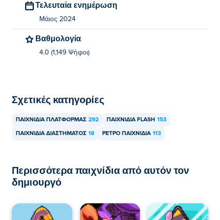
Τελευταία ενημέρωση
Μπορώ να παίξω το SpaceHopper σε κινητές
συσκευές και επιτραπέζιους υπολογιστές;
Μάιος 2024
Βαθμολογία
Το SpaceHopper μπορεί να αναπαραχθεί μόνο στον
υπολογιστή σας.
4.0 (1,149 Ψήφοι)
Σχετικές κατηγορίες
ΠΑΙΧΝΊΔΙΑ ΠΛΑΤΦΌΡΜΑΣ
292
ΠΑΙΧΝΊΔΙΑ FLASH
153
ΠΑΙΧΝΊΔΙΑ ΔΙΑΣΤΉΜΑΤΟΣ
18
ΡΕΤΡΌ ΠΑΙΧΝΊΔΙΑ
113
Περισσότερα παιχνίδια από αυτόν τον
δημιουργό