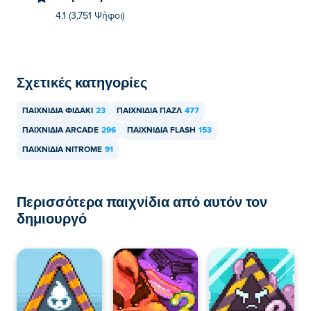
4.1 (3,751 Ψήφοι)
Σχετικές κατηγορίες
ΠΑΙΧΝΊΔΙΑ ΦΙΔΑΚΙ
23
ΠΑΙΧΝΊΔΙΑ ΠΑΖΛ
477
ΠΑΙΧΝΊΔΙΑ ARCADE
296
ΠΑΙΧΝΊΔΙΑ FLASH
153
ΠΑΙΧΝΊΔΙΑ NITROME
91
Περισσότερα παιχνίδια από αυτόν τον
δημιουργό