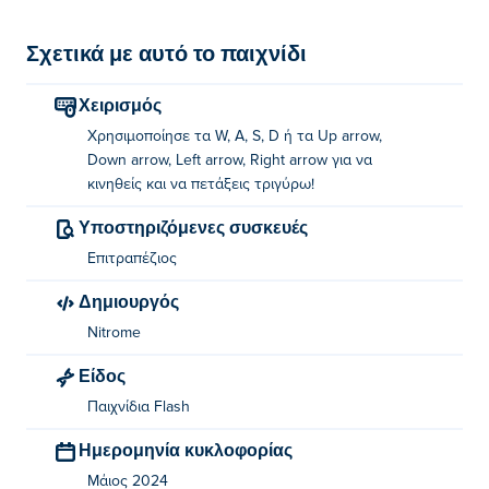
κλασικό παιχνίδι Flash είναι τώρα ξανά σε HTML 5, ώστε
να μπορείτε να το παίξετε όποτε θέλετε! Μπορείτε να
Σχετικά με αυτό το παιχνίδι
φέρετε το Temple Glider με ασφάλεια στο έδαφος;
Χειρισμός
Πώς να παίξετε Temple Glider;
Χρησιμοποίησε τα W, A, S, D ή τα Up arrow,
Down arrow, Left arrow, Right arrow για να
Χρησιμοποιήστε το WASD ή τα πλήκτρα βέλους
κινηθείς και να πετάξεις τριγύρω!
για να μετακινηθείτε και να πετάξετε!
Υποστηριζόμενες συσκευές
Ποιος δημιούργησε το Temple Glider;
Επιτραπέζιος
Το Temple Glider δημιουργήθηκε από τη Nitrome. Παίξτε
Δημιουργός
τα άλλα παιχνίδια τους Poki (ποκι):
Droplets
,
In The
Nitrome
Doghouse
και bucket
Είδος
Πώς μπορώ να παίξω δωρεάν το Temple
Παιχνίδια Flash
Glider;
Ημερομηνία κυκλοφορίας
Μπορείτε να παίξετε το Temple Glider δωρεάν στο Poki.
Μάιος 2024