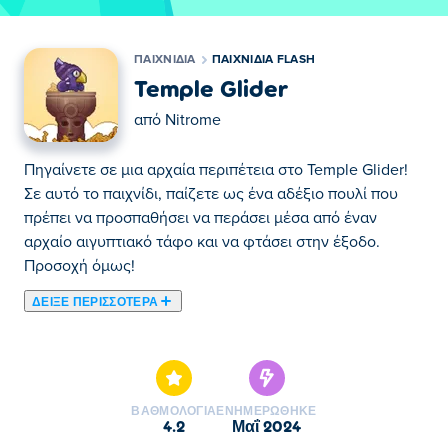
ΠΑΙΧΝΊΔΙΑ
ΠΑΙΧΝΊΔΙΑ FLASH
Temple Glider
από
Nitrome
Πηγαίνετε σε μια αρχαία περιπέτεια στο Temple Glider!
Σε αυτό το παιχνίδι, παίζετε ως ένα αδέξιο πουλί που
πρέπει να προσπαθήσει να περάσει μέσα από έναν
αρχαίο αιγυπτιακό τάφο και να φτάσει στην έξοδο.
Προσοχή όμως!
ΔΕΊΞΕ ΠΕΡΙΣΣΌΤΕΡΑ
Πηγαίνετε σε μια αρχαία περιπέτεια στο Temple Glider!
Σε αυτό το παιχνίδι, παίζετε ως ένα αδέξιο πουλί που
πρέπει να προσπαθήσει να περάσει μέσα από έναν
αρχαίο αιγυπτιακό τάφο και να φτάσει στην έξοδο.
ΒΑΘΜΟΛΟΓΊΑ
ΕΝΗΜΕΡΏΘΗΚΕ
Προσοχή όμως! Υπάρχουν πολλές παγίδες και εμπόδια
4.2
Μαΐ 2024
στο δρόμο σας που θα πρέπει να αποφύγετε. Αυτό το