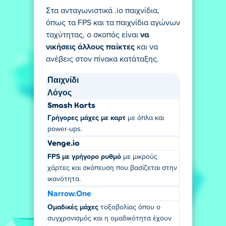
Στα ανταγωνιστικά .io παιχνίδια,
όπως τα FPS και τα παιχνίδια αγώνων
ταχύτητας, ο σκοπός είναι
να
νικήσεις άλλους παίκτες
και να
ανέβεις στον πίνακα κατάταξης.
Παιχνίδι
Λόγος
Smash Karts
Γρήγορες μάχες με καρτ
με όπλα και
power-ups.
Venge.io
FPS με γρήγορο ρυθμό
με μικρούς
χάρτες και σκόπευση που βασίζεται στην
ικανότητα.
Narrow.One
Ομαδικές μάχες
τοξοβολίας όπου ο
συγχρονισμός και η ομαδικότητα έχουν