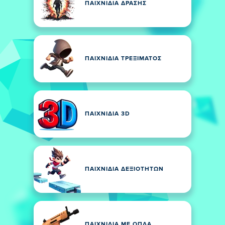
ΠΑΙΧΝΊΔΙΑ ΔΡΆΣΗΣ
ΠΑΙΧΝΊΔΙΑ ΤΡΕΞΊΜΑΤΟΣ
ΠΑΙΧΝΊΔΙΑ 3D
ΠΑΙΧΝΊΔΙΑ ΔΕΞΙΟΤΉΤΩΝ
ΠΑΙΧΝΊΔΙΑ ΜΕ ΌΠΛΑ