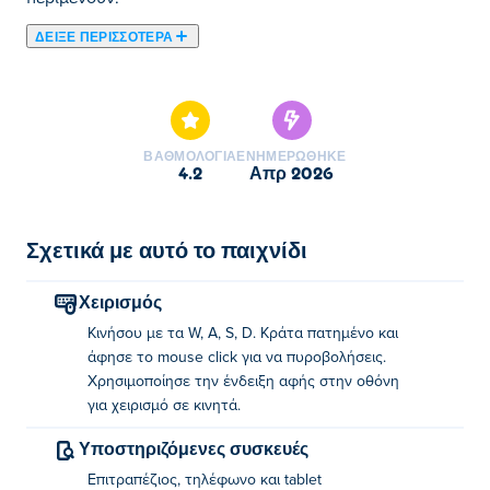
ΔΕΊΞΕ ΠΕΡΙΣΣΌΤΕΡΑ
Εδώ μπορείτε να παίξετε το Narrow.One. Το Narrow.One
είναι ένα από τα επιλεγμένα Παιχνίδια .io.
ΒΑΘΜΟΛΟΓΊΑ
ΕΝΗΜΕΡΏΘΗΚΕ
4.2
Απρ 2026
Σχετικά με αυτό το παιχνίδι
Χειρισμός
Κινήσου με τα W, A, S, D. Κράτα πατημένο και
άφησε το mouse click για να πυροβολήσεις.
Χρησιμοποίησε την ένδειξη αφής στην οθόνη
για χειρισμό σε κινητά.
Υποστηριζόμενες συσκευές
Επιτραπέζιος, τηλέφωνο και tablet