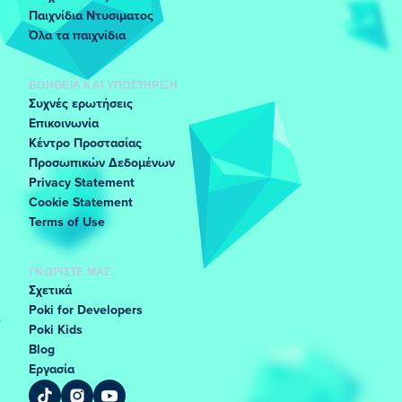
Παιχνίδια Ντυσιματος
Όλα τα παιχνίδια
ΒΟΉΘΕΙΑ ΚΑΙ ΥΠΟΣΤΉΡΙΞΗ
Συχνές ερωτήσεις
Επικοινωνία
Κέντρο Προστασίας
Προσωπικών Δεδομένων
Privacy Statement
Cookie Statement
Terms of Use
ΓΝΩΡΊΣΤΕ ΜΑΣ
Σχετικά
Poki for Developers
Poki Kids
Blog
Εργασία