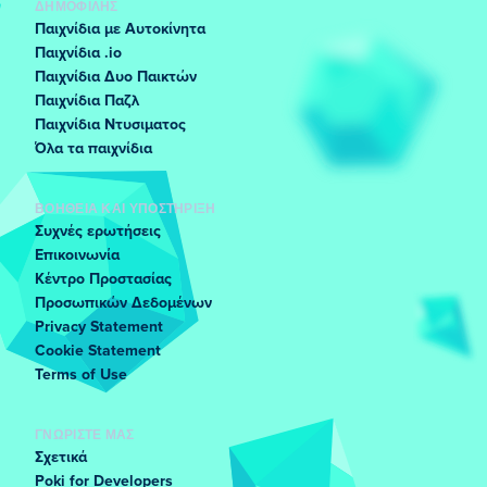
ΔΗΜΟΦΙΛΉΣ
Παιχνίδια με Αυτοκίνητα
Παιχνίδια .io
Παιχνίδια Δυο Παικτών
Παιχνίδια Παζλ
Παιχνίδια Ντυσιματος
Όλα τα παιχνίδια
ΒΟΉΘΕΙΑ ΚΑΙ ΥΠΟΣΤΉΡΙΞΗ
Συχνές ερωτήσεις
Επικοινωνία
Κέντρο Προστασίας
Προσωπικών Δεδομένων
Privacy Statement
Cookie Statement
Terms of Use
ΓΝΩΡΊΣΤΕ ΜΑΣ
Σχετικά
Poki for Developers