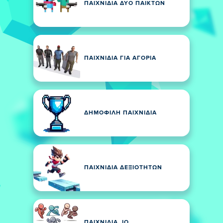
ΠΑΙΧΝΊΔΙΑ ΔΥΟ ΠΑΙΚΤΏΝ
ΠΑΙΧΝΊΔΙΑ ΓΙΑ ΑΓΌΡΙΑ
ΔΗΜΟΦΙΛΉ ΠΑΙΧΝΊΔΙΑ
ΠΑΙΧΝΊΔΙΑ ΔΕΞΙΟΤΉΤΩΝ
ΠΑΙΧΝΊΔΙΑ .IO