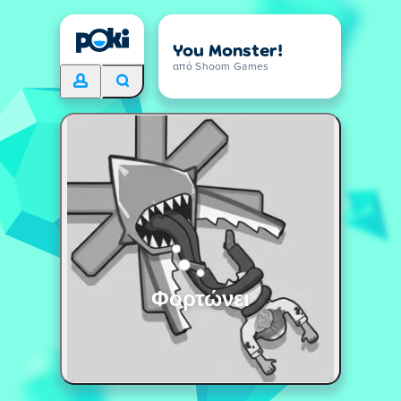
You Monster!
από Shoom Games
Φορτώνει