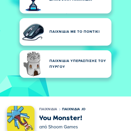
ΠΑΙΧΝΊΔΙΑ ΜΕ ΤΟ ΠΟΝΤΊΚΙ
ΠΑΙΧΝΊΔΙΑ ΥΠΕΡΆΣΠΙΣΗΣ ΤΟΥ
ΠΎΡΓΟΥ
ΠΑΙΧΝΊΔΙΑ
ΠΑΙΧΝΊΔΙΑ .IO
You Monster!
από
Shoom Games