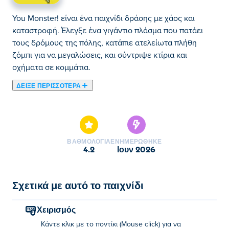
You Monster! είναι ένα παιχνίδι δράσης με χάος και
καταστροφή. Έλεγξε ένα γιγάντιο πλάσμα που πατάει
τους δρόμους της πόλης, κατάπιε ατελείωτα πλήθη
ζόμπι για να μεγαλώσεις, και σύντριψε κτίρια και
οχήματα σε κομμάτια.
ΔΕΊΞΕ ΠΕΡΙΣΣΌΤΕΡΑ
Το You Monster! είναι ένα παιχνίδι δράσης όπου γίνεσαι
το τέρας! Καταβρόχθισε ζόμπι για να γίνεις μεγαλύτερος
και πιο δυνατός και μετά πολέμησε άλλα τρομακτικά
τέρατα μέχρι να μείνει μόνο ένα. Χρησιμοποίησε τις
ΒΑΘΜΟΛΟΓΊΑ
ΕΝΗΜΕΡΏΘΗΚΕ
νίκες σου για να αναβαθμίσεις τον εαυτό σου και να
4.2
Ιουν 2026
εξελιχθείς σε ένα ασταμάτητο θηρίο. Είσαι έτοιμος να
ταΐσεις, να πολεμήσεις και να κυριαρχήσεις; Γίνε το
τελευταίο τέρας που στέκεται τώρα!
Σχετικά με αυτό το παιχνίδι
Πώς να παίξεις το You Monster!?
Χειρισμός
Κάντε κλικ με το ποντίκι (Mouse click) για να
Κάντε κλικ για να κινηθείτε και να επιτεθείτε!