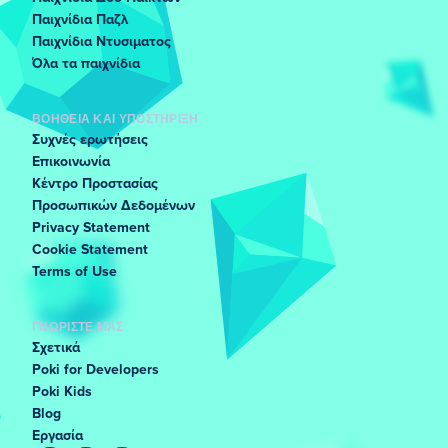
Παιχνίδια Παζλ
Παιχνίδια Ντυσιματος
Όλα τα παιχνίδια
ΒΟΉΘΕΙΑ ΚΑΙ ΥΠΟΣΤΉΡΙΞΗ
Συχνές ερωτήσεις
Επικοινωνία
Κέντρο Προστασίας
Προσωπικών Δεδομένων
Privacy Statement
Cookie Statement
Terms of Use
ΓΝΩΡΊΣΤΕ ΜΑΣ
Σχετικά
Poki for Developers
Poki Kids
Blog
Εργασία