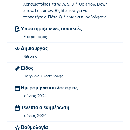
κορυφή του πύργου;
Χρησιμοποίησε τα W, A, S, D ή Up arrow, Down
arrow, Left arrow, Right arrow για να
Πώς να παίξετε το Nitrome Must Die;
περπατήσεις. Πάτα Q ή / για να πυροβολήσεις!
Χρησιμοποιήστε το Q ή / για να πυροβολήσετε!
Υποστηριζόμενες συσκευές
Χρησιμοποιήστε τα πλήκτρα WASD ή βέλους για
Επιτραπέζιος
να περπατήσετε!
Δημιουργός
Ποιος δημιούργησε το Nitrome Must Die;
Nitrome
Είδος
Το Nitrome Must Die δημιουργήθηκε από τη Nitrome.
Παίξτε το άλλο τους παιχνίδι Poki (ποκι): bucket,
Canopy
Παιχνίδια Σκοποβολής
και sqauwk
Ημερομηνία κυκλοφορίας
Πώς μπορώ να παίξω Nitrome Must Die
Ιούνιος 2024
δωρεάν;
Τελευταία ενημέρωση
Μπορείτε να παίξετε Nitrome Must Die δωρεάν στο Poki.
Ιούνιος 2024
Μπορώ να παίξω Nitrome Must Die σε κινητές
Βαθμολογία