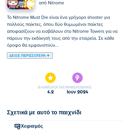
από
Nitrome
Το Nitrome Must Die είναι ένα γρήγορο shooter για
πολλούς παίκτες, όπου δύο θυμωμένοι παίκτες
αποφασίζουν να εισβάλουν στο Nitrome Towers για να
πάρουν την εκδίκησή τους από την εταιρεία. Σε κάθε
όροφο θα εμφανιστούν...
ΔΕΊΞΕ ΠΕΡΙΣΣΌΤΕΡΑ
Το Nitrome Must Die είναι ένα γρήγορο shooter για
πολλούς παίκτες, όπου δύο θυμωμένοι παίκτες
αποφασίζουν να εισβάλουν στο Nitrome Towers για να
πάρουν την εκδίκησή τους από την εταιρεία. Σε κάθε
ΒΑΘΜΟΛΟΓΊΑ
ΕΝΗΜΕΡΏΘΗΚΕ
όροφο θα εμφανιστούν εχθροί, οι οποίοι πρέπει να
4.2
Ιουν 2024
νικηθούν για να μπορέσετε να προχωρήσετε στο
επόμενο επίπεδο. Περιστασιακά, εμφανίζονται power-
ups όπως επιπλέον υγεία και αλλαγή όπλου,
Σχετικά με αυτό το παιχνίδι
επιτρέποντάς σας να κατακτήσετε τα αμυντικά
συστήματα του πύργου. Μπορείτε να φτάσετε μέχρι την
Χειρισμός